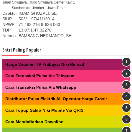
Jalan Sriwijaya, Ruko Sriwijaya Center Kav. 1
Sumbersari, Jember - Jawa Timur
Direktur
:
IMAM GHOZALI, SE.
SIUP
:
503/1197/411/2014
NPWP
:
71.492.216.8-626.000
TDP
:
13.07.1.47.02270
Notaris
:
BAMBANG HERMANTO, SH.
Entri Paling Populer
Harga Voucher TV Prabayar Niki Reload
Cara Transaksi Pulsa Via Telegram
Cara Transaksi Pulsa Via Whatsapp
Distributor Pulsa Elektrik All Operator Harga Grosir
Cara Topup Saldo Niki Mobile Via QRIS
Cara Mendaftarkan Downline